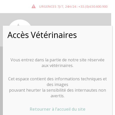
URGENCES 7J/7, 24H/24 : +33.(0)4.50.600.900
Accès Vétérinaires
L'équipe du CHVSM a
Vous entrez dans la partie de notre site réservée
aux vétérinaires.
lu pour vous
Cet espace contient des informations techniques et
des images
pouvant heurter la sensibilité des internautes non
Sélection d’articles scientifiques
avertis.
décryptés pour vous par les
vétérinaires du CHV Saint-Martin
Retourner à l’accueil du site