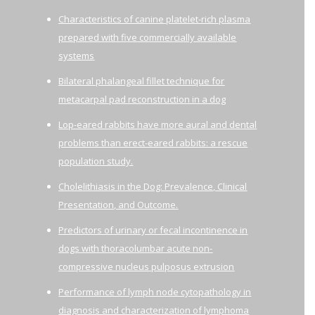
Characteristics of canine platelet-rich plasma
prepared with five commercially available
systems
Bilateral phalangeal fillet technique for
metacarpal pad reconstruction in a dog
Lop-eared rabbits have more aural and dental
problems than erect-eared rabbits: a rescue
population study.
Cholelithiasis in the Dog: Prevalence, Clinical
Presentation, and Outcome.
Predictors of urinary or fecal incontinence in
dogs with thoracolumbar acute non-
compressive nucleus pulposus extrusion
Performance of lymph node cytopathology in
diagnosis and characterization of lymphoma