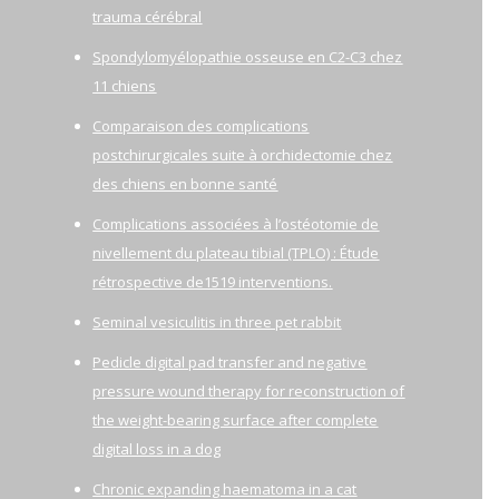
trauma cérébral
Spondylomyélopathie osseuse en C2-C3 chez
11 chiens
Comparaison des complications
postchirurgicales suite à orchidectomie chez
des chiens en bonne santé
Complications associées à l’ostéotomie de
nivellement du plateau tibial (TPLO) : Étude
rétrospective de1519 interventions.
Seminal vesiculitis in three pet rabbit
Pedicle digital pad transfer and negative
pressure wound therapy for reconstruction of
the weight-bearing surface after complete
digital loss in a dog
Chronic expanding haematoma in a cat