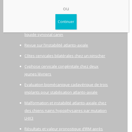
ou
Continuer
Analyse de la concentration en lactate dans le
liquide synovial canin
Revue sur l’instabilité atlanto-axiale
Côtes cervicales bilatérales chez un pinscher
Cyphose cervicale congénitale chez deux
jeunes lévriers
Evaluation biomécanique cadavérique de trois
implants pour stabilisation atlanto-axiale
Malformation et instabilité atlanto-axiale chez
des chiens nains hypophysaires par mutation
LHX3
Résultats et valeur pronostique d’IRM après