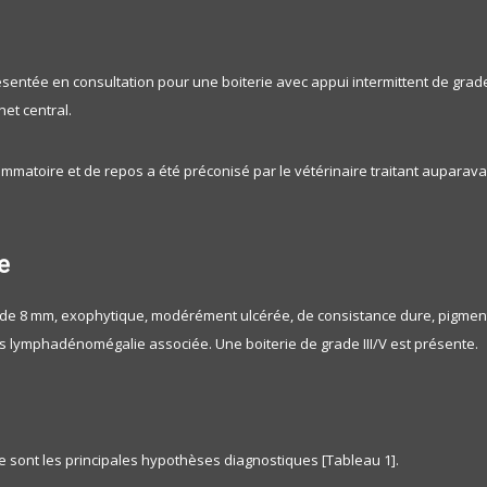
ésentée en consultation pour une boiterie avec appui intermittent de gra
net central.
ammatoire et de repos a été préconisé par le vétérinaire traitant auparava
e
 de 8 mm, exophytique, modérément ulcérée, de consistance dure, pigment
lymphadénomégalie associée. Une boiterie de grade III/V est présente.
e sont les principales hypothèses diagnostiques [Tableau 1].