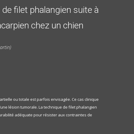
e filet phalangien suite à
carpien chez un chien
artin)
tielle ou totale est parfois envisagée. Ce cas clinique
’une lésion tumorale. La technique de filet phalangien
durabilité adéquate pour résister aux contraintes de