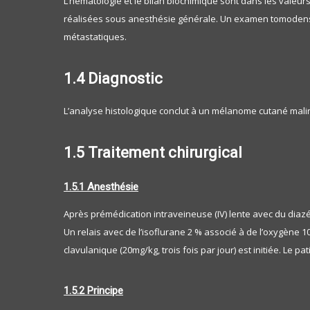
L’hématologie et le bilan biochimique sont dans les valeur
réalisées sous anesthésie générale. Un examen tomodensito
métastatiques.
1.4 Diagnostic
L’analyse histologique conclut à un mélanome cutané mali
1.5 Traitement chirurgical
1.5.1 Anesthésie
Après prémédication intraveineuse (IV) lente avec du diazép
Un relais avec de l’isoflurane 2 % associé à de l’oxygène 1
clavulanique (20mg/kg, trois fois par jour) est initiée. Le
1.5.2 Principe