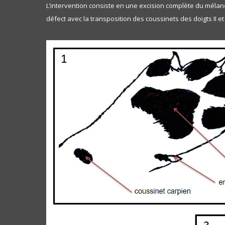
L’intervention consiste en une excision complète du méla
défect avec la transposition des coussinets des doigts II et 