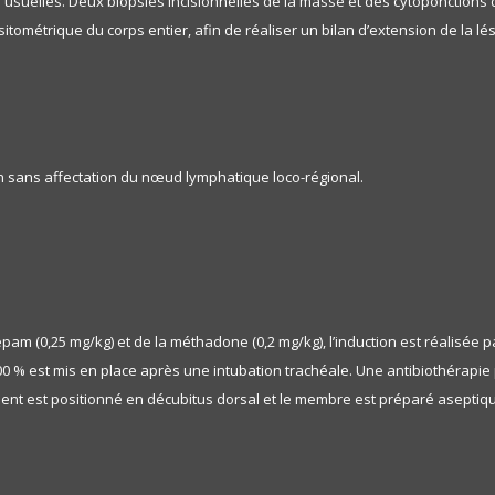
s usuelles. Deux biopsies incisionnelles de la masse et des cytoponctions
métrique du corps entier, afin de réaliser un bilan d’extension de la lés
n sans affectation du nœud lymphatique loco-régional.
am (0,25 mg/kg) et de la méthadone (0,2 mg/kg), l’induction est réalisée pa
00 % est mis en place après une intubation trachéale. Une antibiothérapie 
 patient est positionné en décubitus dorsal et le membre est préparé aseptiq