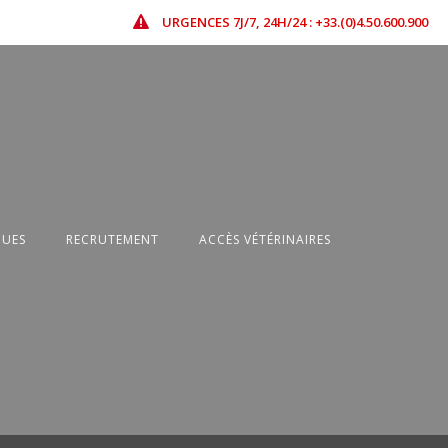
URGENCES 7J/7, 24H/24 : +33.(0)4.50.600.900
QUES
RECRUTEMENT
ACCÈS VÉTÉRINAIRES