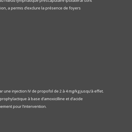
 du nœud lymphatique préscapulaire ipsilatéral sont
ion, a permis d’exclure la présence de foyers
r une injection IV de propofol de 2 à 4 mg/kg jusqu’à effet.
prophylactique à base d’amoxicilline et d’acide
uement pour l’intervention.