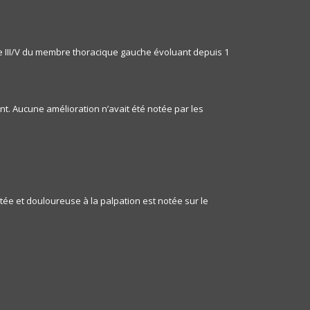
de III/V du membre thoracique gauche évoluant depuis 1
nt. Aucune amélioration n’avait été notée par les
ée et douloureuse à la palpation est notée sur le