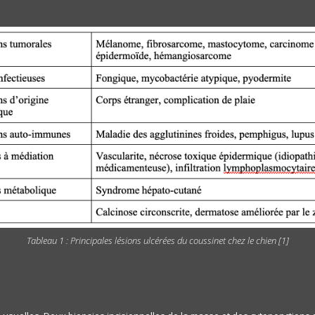
Tableau 1 : Principales lésions ulcérées du coussinet chez le chien [1]