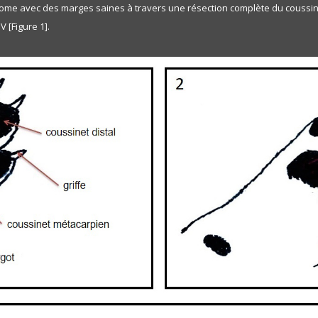
nome avec des marges saines à travers une résection complète du coussine
V [Figure 1].