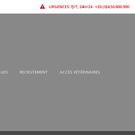
URGENCES 7J/7, 24H/24 : +33.(0)4.50.600.900
QUES
RECRUTEMENT
ACCÈS VÉTÉRINAIRES