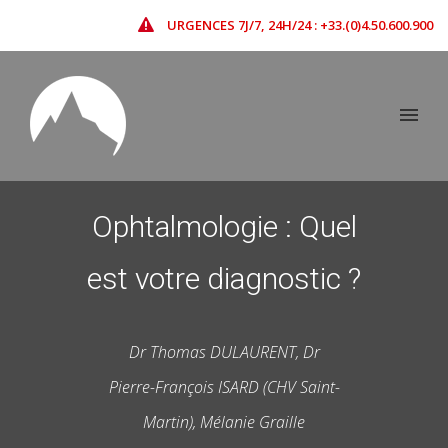
URGENCES 7J/7, 24H/24 : +33.(0)4.50.600.900
Ophtalmologie : Quel
est votre diagnostic ?
Dr Thomas DULAURENT, Dr
Pierre-François ISARD (CHV Saint-
Martin), Mélanie Graille