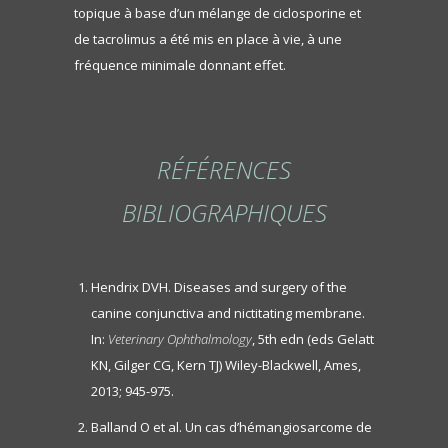
topique à base d’un mélange de ciclosporine et
de tacrolimus a été mis en place à vie, à une
fréquence minimale donnant effet.
RÉFÉRENCES
BIBLIOGRAPHIQUES
Hendrix DVH. Diseases and surgery of the
canine conjunctiva and nictitating membrane.
In:
Veterinary Ophthalmology
, 5th edn (eds Gelatt
KN, Gilger CG, Kern TJ) Wiley-Blackwell, Ames,
2013; 945-975.
Balland O et al. Un cas d’hémangiosarcome de