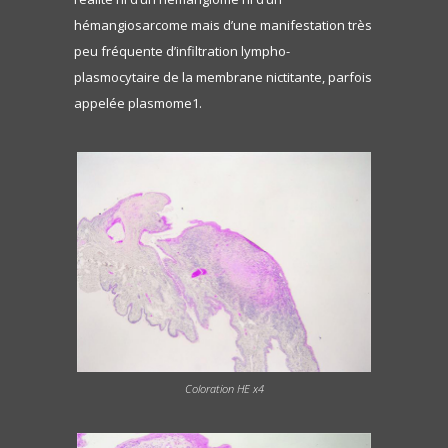
hémangiosarcome mais d’une manifestation très
peu fréquente d’infiltration lympho-
plasmocytaire de la membrane nictitante, parfois
appelée plasmome1.
Coloration HE x4