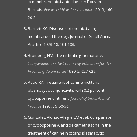
la membrane nictitante chez un Bouvier
Bernois.
Revue de Médecine Vétérinaire
2015, 166:
20-24.
Barnett KC. Diseases of the nictitating
membrane of the dog. Journal of Small Animal
Practice 1978, 18: 101-108.
Bromberg NM. The nictitating membrane.
Compendium on the Continuing Education for the
Practicing Veterinarian
1980, 2: 627-629.
Read RA. Treatment of canine nictitans
plasmacytic conjunctivitis with 0.2 percent
cyclosporine ointment.
Journal of Small Animal
Practice
1995, 36: 50-56.
Gonzalez Alonso-Alegre EM et al. Comparison
of cyclosporine A and dexamethasone in the
treatment of canine nictitans plasmacytic