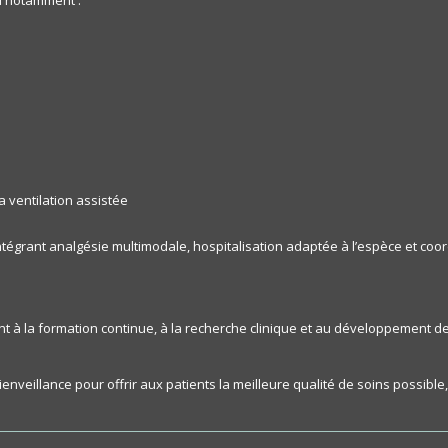
d notamment :
e
a ventilation assistée
tégrant analgésie multimodale, hospitalisation adaptée à l’espèce et coord
nt à la formation continue, à la recherche clinique et au développement 
 bienveillance pour offrir aux patients la meilleure qualité de soins possi