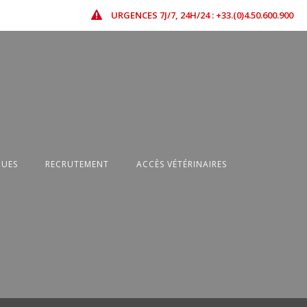
URGENCES 7J/7, 24H/24 : +33.(0)4.50.600.900
QUES
RECRUTEMENT
ACCÈS VÉTÉRINAIRES