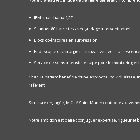
Notre plateau technique de dernière génération compren
IRM haut champ 1,5T
Scanner 80 barrettes avec guidage interventionnel
Blocs opératoires en surpression
Endoscopie et chirurgie mini-invasive avec fluorescenc
Service de soins intensifs équipé pour le monitoring et l
Chaque patient bénéficie d’une approche individualisée, in
référent.
Structure engagée, le CHV Saint-Martin contribue activeme
Notre ambition est claire : conjuguer expertise, rigueur et