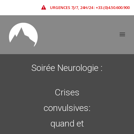
URGENCES 7J/7, 24H/24 : +33.(0)4.50.600.900
Soirée Neurologie :
Crises
convulsives:
quand et