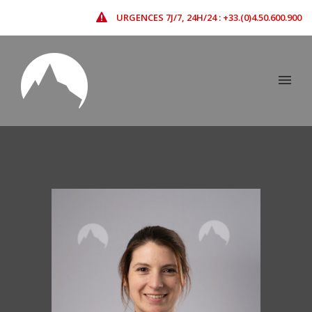
URGENCES 7J/7, 24H/24 : +33.(0)4.50.600.900