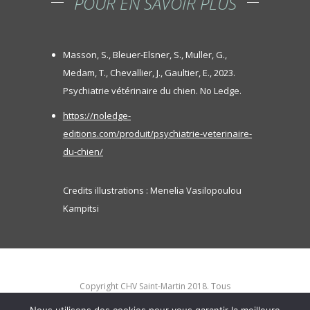
POUR EN SAVOIR PLUS
Masson, S., Bleuer-Elsner, S., Muller, G.,
Medam, T., Chevallier, J., Gaultier, E., 2023.
Psychiatrie vétérinaire du chien. No Ledge.
https://noledge-
editions.com/produit/psychiatrie-veterinaire-
du-chien/
Credits illustrations : Menelia Vasilopoulou
Kampitsi
Copyright CHV Saint-Martin 2018. Tous
droits réservés