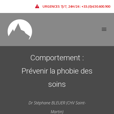
URGENCES 7J/7, 24H/24 : +33.(0)4.50.600.900
Comportement :
Prévenir la phobie des
soins
Dr Stéphane BLEUER (CHV Saint-
Martin)